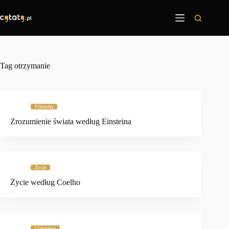
Przejdź
do
treści
Tag
otrzymanie
Filozofia
Zrozumienie świata według Einsteina
Życie
Życie według Coelho
Cierpienie