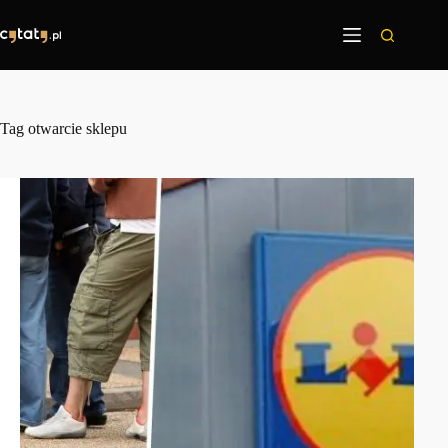
Przejdź
do
treści
Tag
otwarcie sklepu