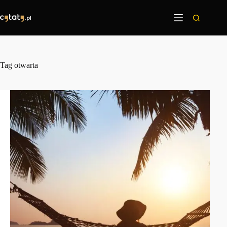
Przejdź
do
treści
Tag
otwarta