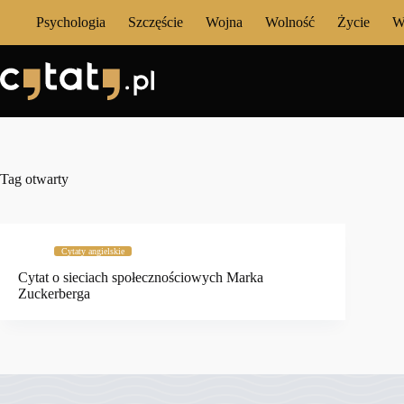
Przejdź
Psychologia
Szczęście
Wojna
Wolność
Życie
W
do
treści
Tag
otwarty
Cytaty angielskie
Cytat o sieciach społecznościowych Marka
Zuckerberga