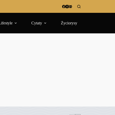
Lifestyle
Cytaty
Życiorysy