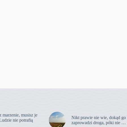
z marzenie, musisz je
Nikt prawie nie wie, dokąd go
Ludzie nie potrafią
zaprowadzi droga, póki nie …