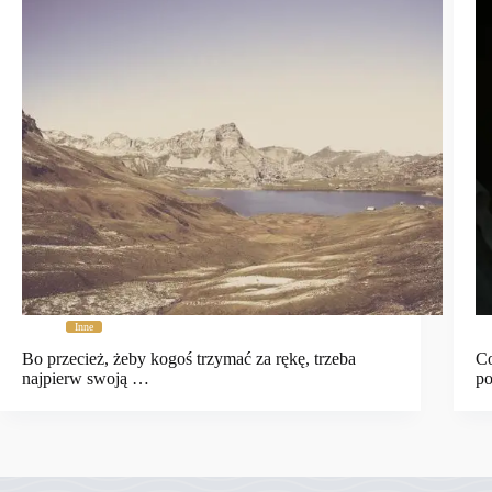
Inne
Bo przecież, żeby kogoś trzymać za rękę, trzeba
Co
najpierw swoją …
p