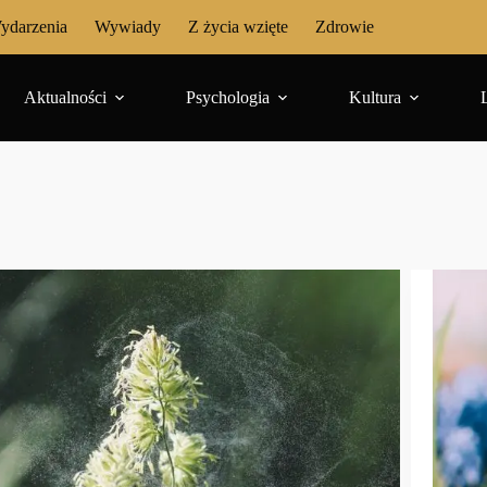
ydarzenia
Wywiady
Z życia wzięte
Zdrowie
Aktualności
Psychologia
Kultura