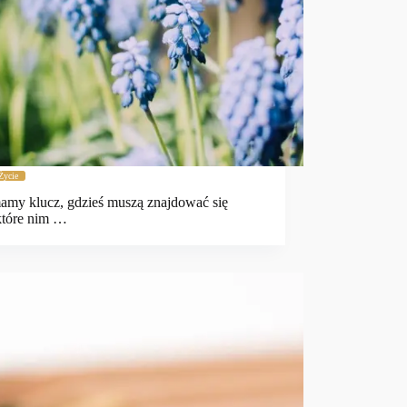
Życie
mamy klucz, gdzieś muszą znajdować się
które nim …