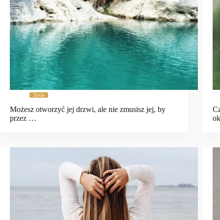
Życie
Możesz otworzyć jej drzwi, ale nie zmusisz jej, by
Cz
przez …
ok