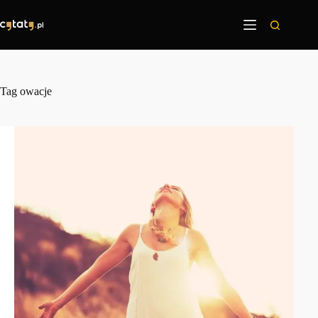
Przejdź
do
treści
Tag
owacje