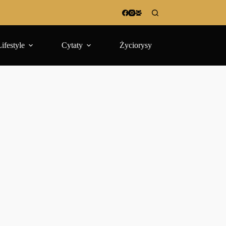
Lifestyle
Cytaty
Życiorysy