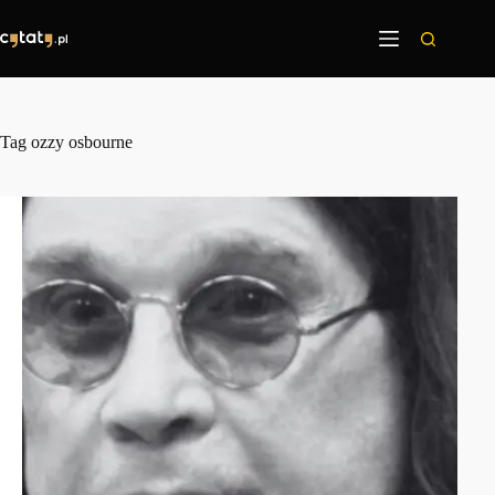
Przejdź
do
treści
Tag
ozzy osbourne