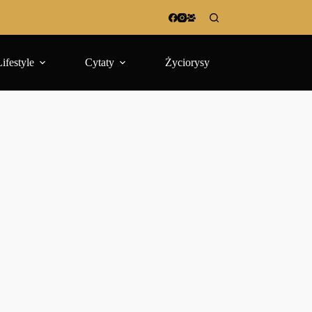
Lifestyle
Cytaty
Życiorysy