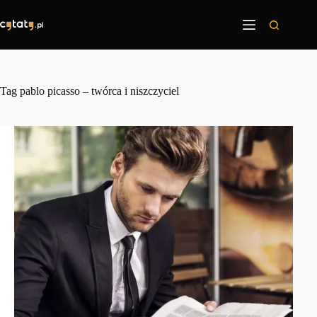
Przejdź
do
treści
Tag
pablo picasso – twórca i niszczyciel