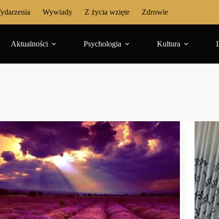
ydarzenia
Wywiady
Z życia wzięte
Zdrowie
Aktualności
Psychologia
Kultura