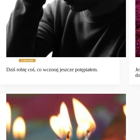
Człowiek
Dziś robię coś, co wczoraj jeszcze potępiałem.
Je
do