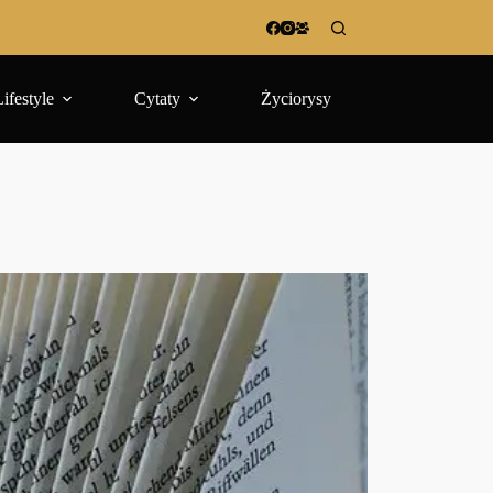
Lifestyle
Cytaty
Życiorysy