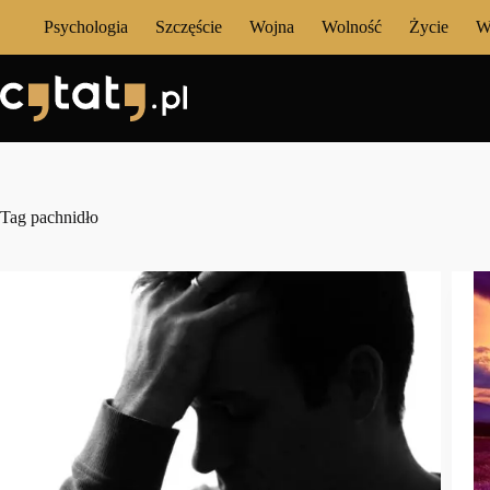
Przejdź
Psychologia
Szczęście
Wojna
Wolność
Życie
W
do
treści
Tag
pachnidło