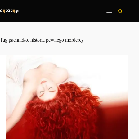
Przejdź
do
treści
Tag
pachnidło. historia pewnego mordercy