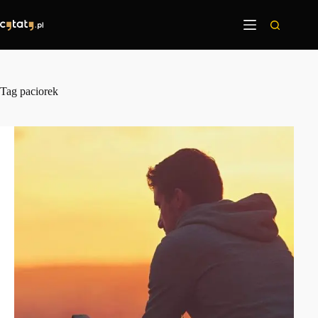
Przejdź
do
treści
Tag
paciorek