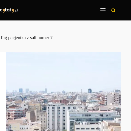
Przejdź
do
treści
Tag
pacjentka z sali numer 7