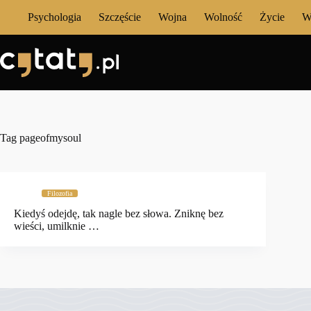
Przejdź
Psychologia
Szczęście
Wojna
Wolność
Życie
W
do
treści
Tag
pageofmysoul
Filozofia
Kiedyś odejdę, tak nagle bez słowa. Zniknę bez
wieści, umilknie …