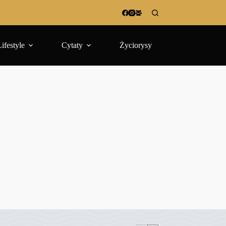
Lifestyle
Cytaty
Życiorysy