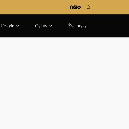
Lifestyle
Cytaty
Życiorysy