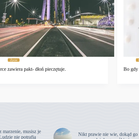
Życie
rce zawiera pakt- dłoń pieczętuje.
Bo gdy 
z marzenie, musisz je
Nikt prawie nie wie, dokąd go
Ludzie nie potrafią