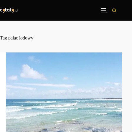
Przejdź
do
treści
Tag
pałac lodowy