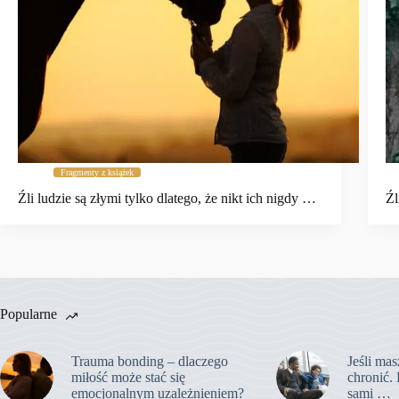
Fragmenty z książek
Źli ludzie są złymi tylko dlatego, że nikt ich nigdy …
Źl
Popularne
Trauma bonding – dlaczego
Jeśli mas
miłość może stać się
chronić. 
emocjonalnym uzależnieniem?
sami …