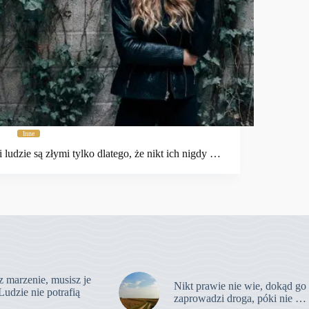
Inne
i ludzie są złymi tylko dlatego, że nikt ich nigdy …
z marzenie, musisz je
Nikt prawie nie wie, dokąd go
Ludzie nie potrafią
zaprowadzi droga, póki nie …