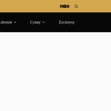
Lifestyle
Cytaty
Życiorysy