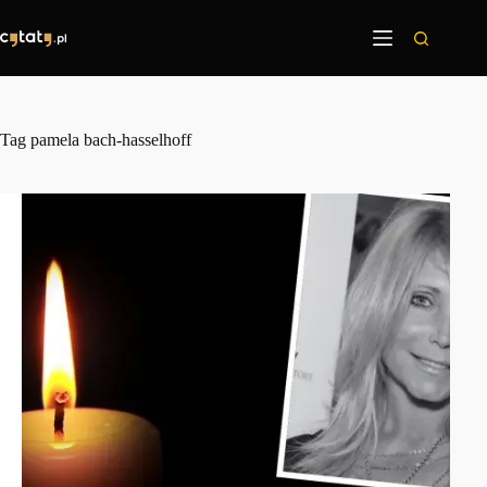
Przejdź
do
treści
Tag
pamela bach-hasselhoff