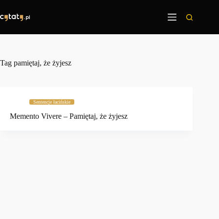
Przejdź
do
treści
Tag
pamiętaj, że żyjesz
Sentencje łacińskie
Memento Vivere – Pamiętaj, że żyjesz