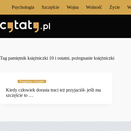
Przejdź
Psychologia
Szczęście
Wojna
Wolność
Życie
W
do
treści
Tag
pamiętnik księżniczki 10 i ostatni. pożegnanie księżniczki
Fragmenty z książek
Kiedy człowiek dorasta traci też przyjaciół- jeśli ma
szczęście to …