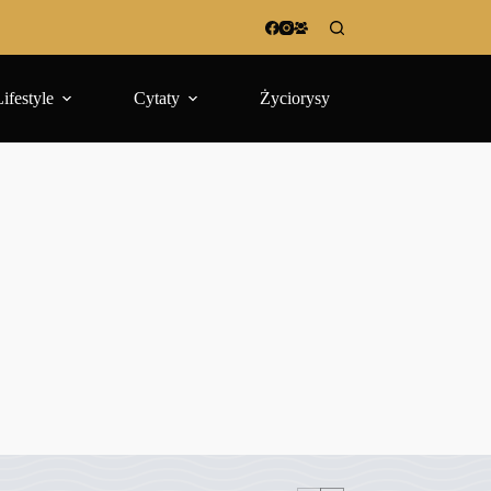
Lifestyle
Cytaty
Życiorysy