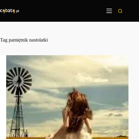
Przejdź
do
treści
Tag
pamiętnik nastolatki