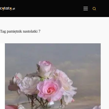
Przejdź
do
treści
Tag
pamiętnik nastolatki 7