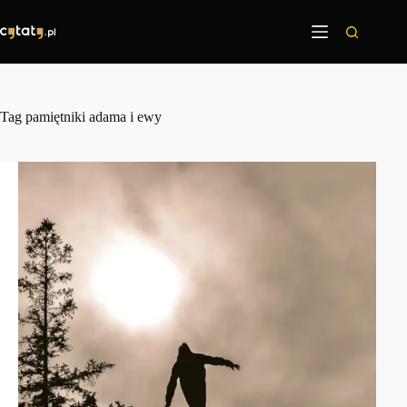
Przejdź
do
treści
Tag
pamiętniki adama i ewy