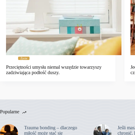
Życie
Przeciętności umysłu niemal wszędzie towarzyszy
Je
zadziwiająca podłość duszy.
cz
Popularne
Trauma bonding – dlaczego
Jeśli mas
miłość może stać się
chronić. 