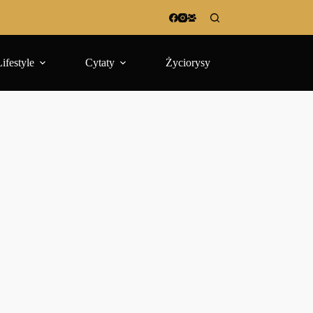
Lifestyle
Cytaty
Życiorysy