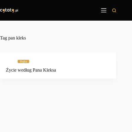
Przejdź
do
treści
Tag
pan kleks
Bajka
Życie według Pana Kleksa