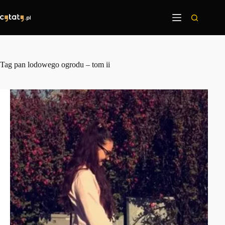
Przejdź
do
treści
Tag
pan lodowego ogrodu – tom ii