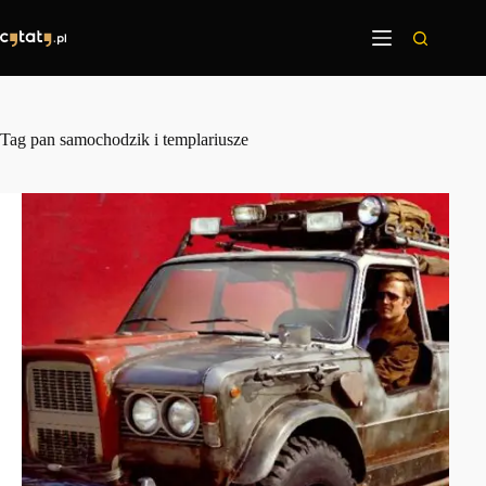
Przejdź
do
treści
Tag
pan samochodzik i templariusze