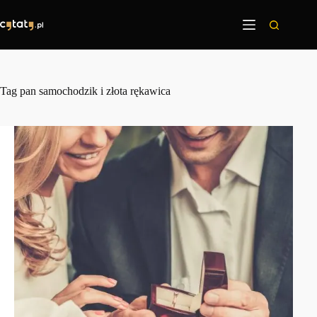
Przejdź
do
treści
Tag
pan samochodzik i złota rękawica