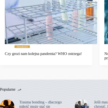
Aktualności
Czy grozi nam kolejna pandemia? WHO ostrzega!
No
pr
Popularne
Trauma bonding – dlaczego
Jeśli mas
miłość może stać się
chronić. 