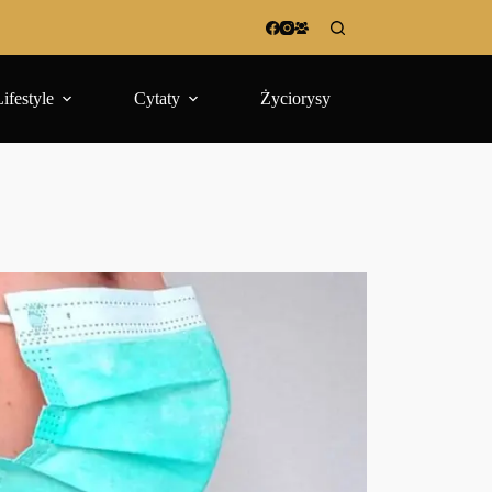
Lifestyle
Cytaty
Życiorysy