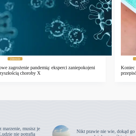
Zdrowie
we zagrożenie pandemią: eksperci zaniepokojeni
Koniec 
zyszłością choroby X
przepis
z marzenie, musisz je
Nikt prawie nie wie, dokąd go
Ludzie nie potrafią