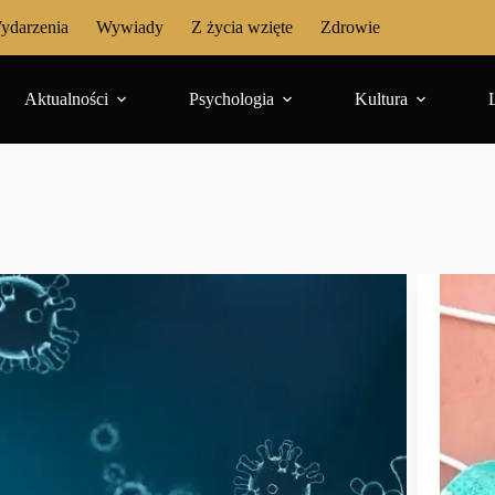
ydarzenia
Wywiady
Z życia wzięte
Zdrowie
Aktualności
Psychologia
Kultura