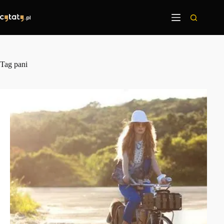
Przejdź
do
treści
Tag
pani