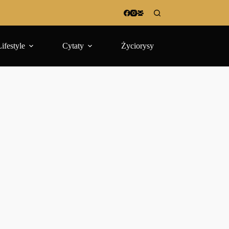
Lifestyle
Cytaty
Życiorysy