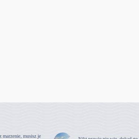
z marzenie, musisz je
Nikt prawie nie wie, dokąd go