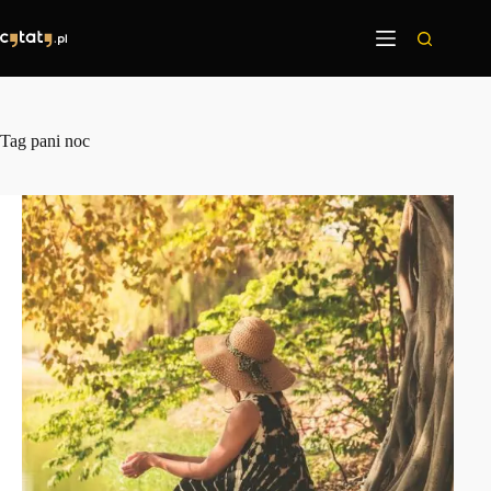
Przejdź
do
treści
Tag
pani noc