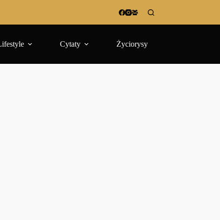
Lifestyle
Cytaty
Życiorysy