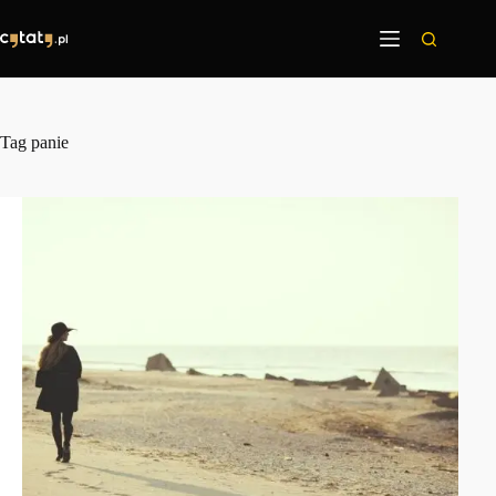
Przejdź
do
treści
Tag
panie