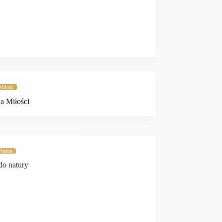
Miłość
ja Miłości
Natura
do natury