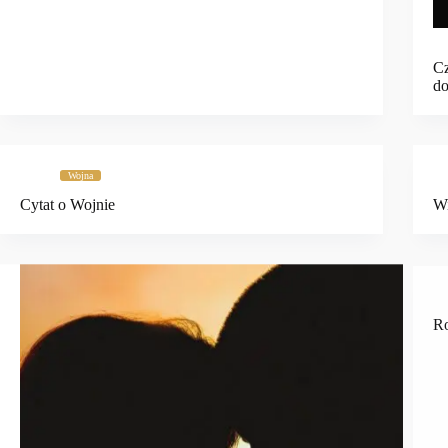
Cz
do
Wojna
Cytat o Wojnie
Wi
R