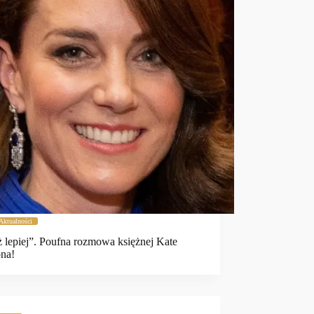
Aktualności
uż lepiej”. Poufna rozmowa księżnej Kate
ona!