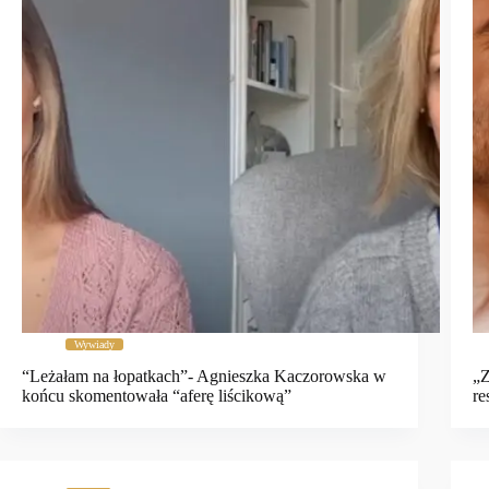
Wywiady
“Leżałam na łopatkach”- Agnieszka Kaczorowska w
„Z
końcu skomentowała “aferę liścikową”
r