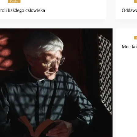
Osoby
roli każdego człowieka
Oddawa
Moc kon