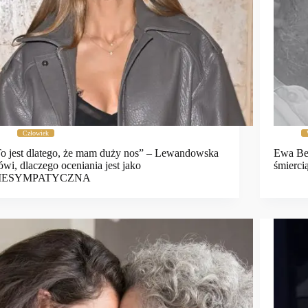
Człowiek
o jest dlatego, że mam duży nos” – Lewandowska
Ewa Bem
wi, dlaczego oceniania jest jako
śmierci
IESYMPATYCZNA