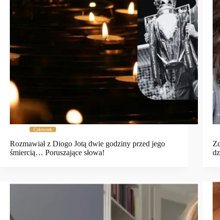
Człowiek
Rozmawiał z Diogo Jotą dwie godziny przed jego
Zd
śmiercią… Poruszające słowa!
dz