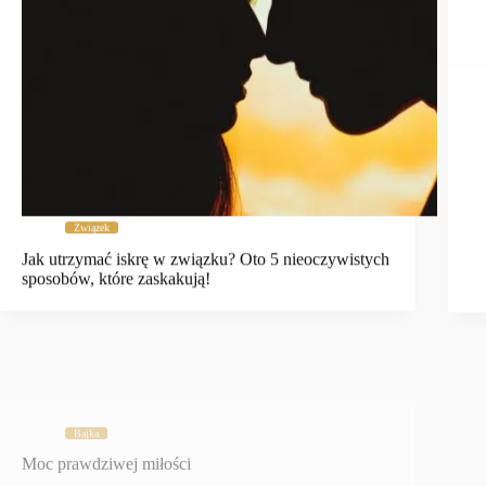
Związek
Jak utrzymać iskrę w związku? Oto 5 nieoczywistych
sposobów, które zaskakują!
Bajka
Moc prawdziwej miłości
Zr