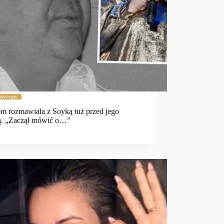
Wywiady
 rozmawiała z Soyką tuż przed jego
ą. „Zaczął mówić o…”