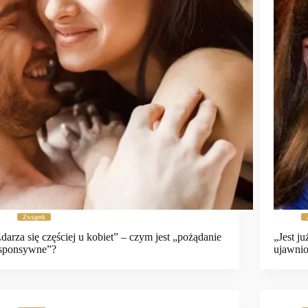
Związek
darza się częściej u kobiet” – czym jest „pożądanie
„Jest j
esponsywne”?
ujawni