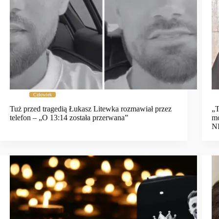
Człowiek
Tuż przed tragedią Łukasz Litewka rozmawiał przez
„T
telefon – „O 13:14 została przerwana”
mó
N