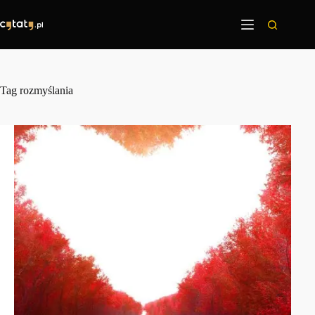
Przejdź
do
treści
Tag
rozmyślania