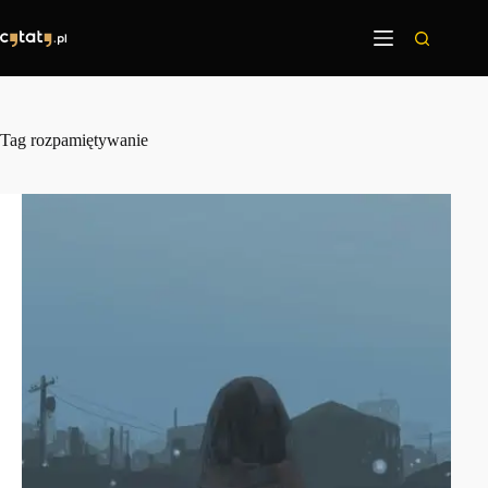
Przejdź
do
treści
Tag
rozpamiętywanie