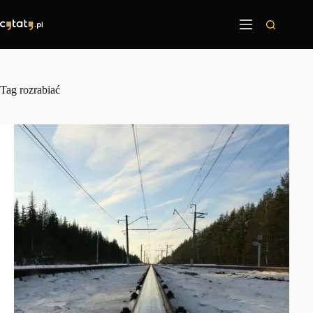
Przejdź
do
treści
Tag
rozrabiać