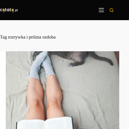
Przejdź
do
treści
Tag
rozrywka i próżna ozdoba