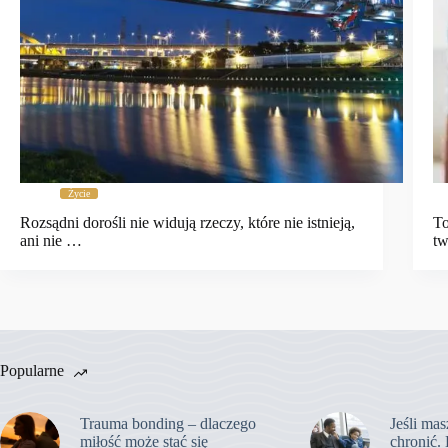
Życie
Rozsądni dorośli nie widują rzeczy, które nie istnieją,
To
ani nie …
tw
Popularne
Trauma bonding – dlaczego
Jeśli mas
miłość może stać się
chronić. 