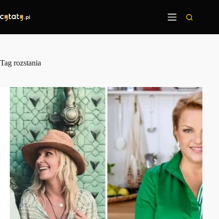
Przejdź
do
treści
Tag
rozstania