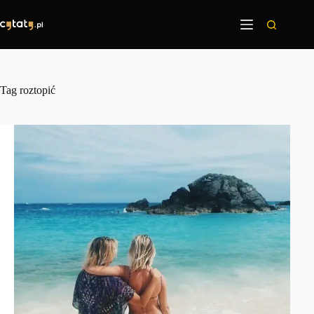
Przejdź
do
treści
Tag
roztopić