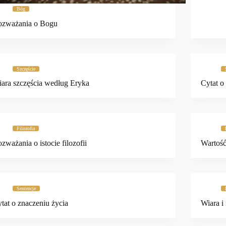
Bóg
ozważania o Bogu
Szczęście
ara szczęścia według Eryka
Cytat o
Filozofia
zważania o istocie filozofii
Wartość
Sentencje
tat o znaczeniu życia
Wiara i