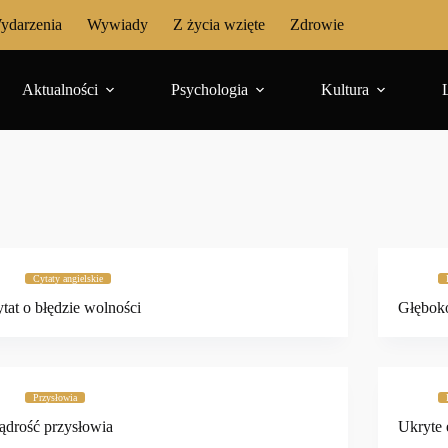
ydarzenia
Wywiady
Z życia wzięte
Zdrowie
Aktualności
Psychologia
Kultura
Cytaty angielskie
tat o błędzie wolności
Głębok
Przysłowia
drość przysłowia
Ukryte