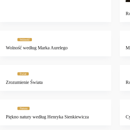
R
Wolność
Wolność według Marka Aurelego
Mi
Świat
Zrozumienie Świata
Ro
Natura
Piękno natury według Henryka Sienkiewicza
Cy