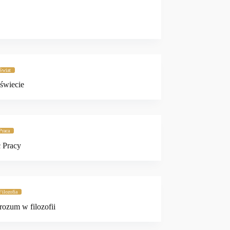
Świat
 świecie
Praca
 Pracy
Filozofia
 rozum w filozofii