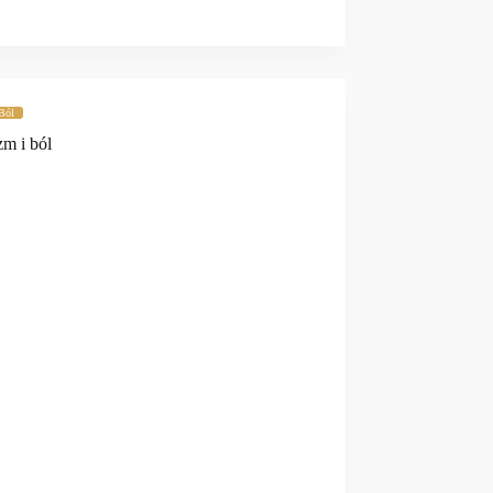
Ból
m i ból