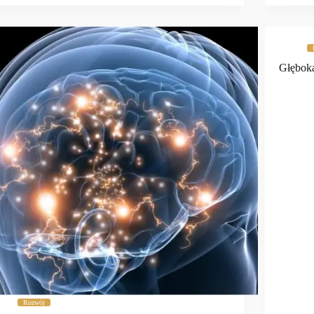
Głębok
Rozwój