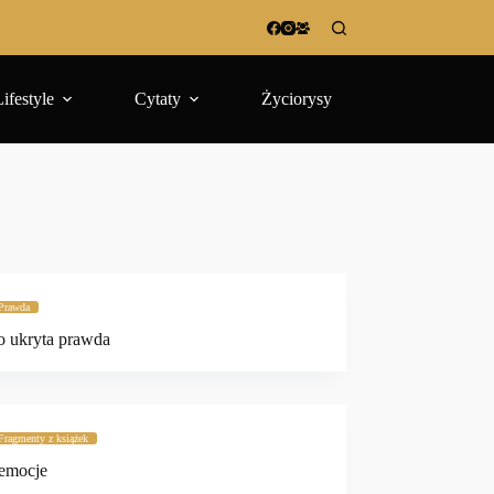
Lifestyle
Cytaty
Życiorysy
Prawda
o ukryta prawda
Fragmenty z książek
 emocje