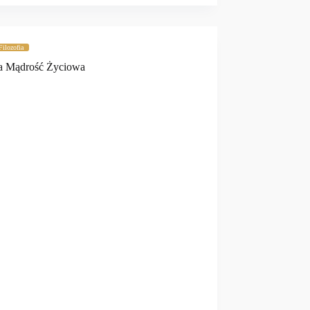
Filozofia
a Mądrość Życiowa