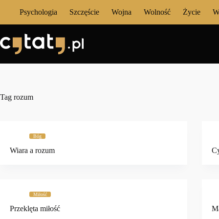
Przejdź
Psychologia
Szczęście
Wojna
Wolność
Życie
W
do
treści
Tag
rozum
Bóg
Wiara a rozum
Cy
Miłość
Przeklęta miłość
Mą