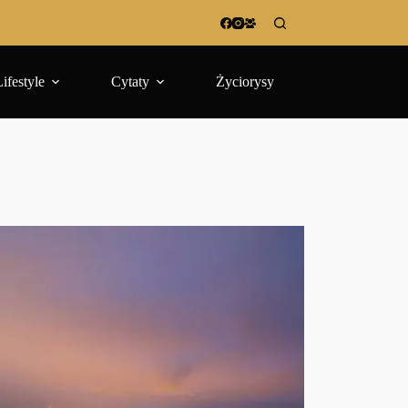
Lifestyle
Cytaty
Życiorysy