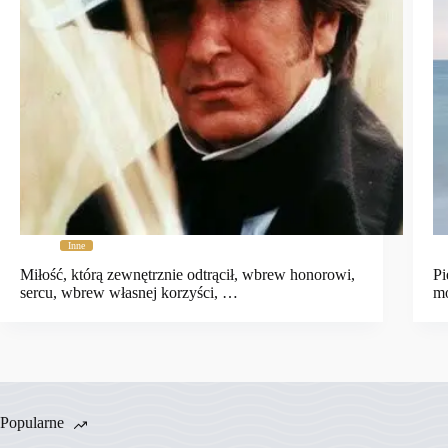
Inne
Miłość, którą zewnętrznie odtrącił, wbrew honorowi,
Pi
sercu, wbrew własnej korzyści, …
m
Popularne