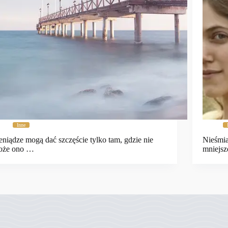
Inne
eniądze mogą dać szczęście tylko tam, gdzie nie
Nieśmia
oże ono …
mniejsz