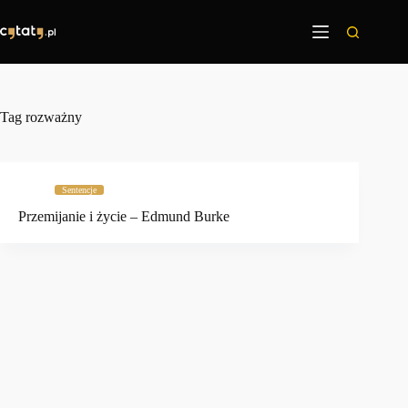
Przejdź
do
treści
Tag
rozważny
Sentencje
Przemijanie i życie – Edmund Burke