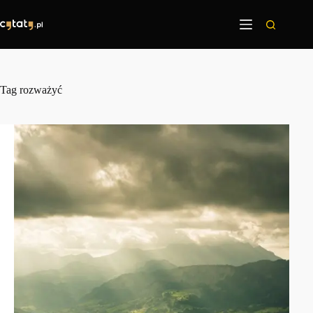
Przejdź
do
treści
Tag
rozważyć